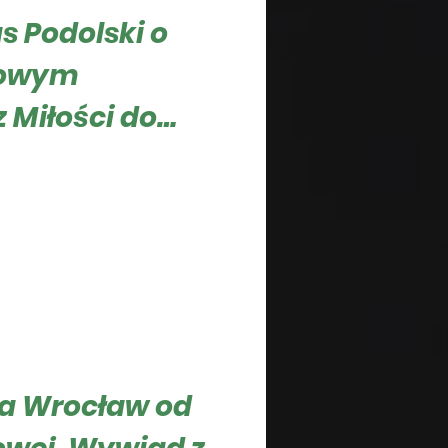
 Podolski o
sowym
 Miłości do
e.
roku na stadionie Arena
 Business Journal, Roger
rowadzić...
ytania
ka Wrocław od