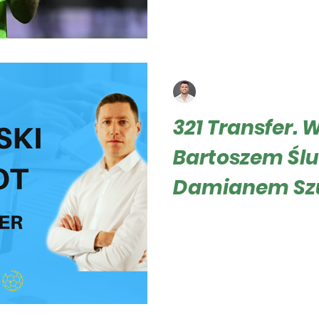
markę...
Roger Hampel
26 mar 2023
6 minut(y) cz
321 Transfer. 
Bartoszem Ślu
Damianem Sz
Roger Hampel 321 Transfer 
zaprojektowana specjalnie d
Platforma przeprowadza dok