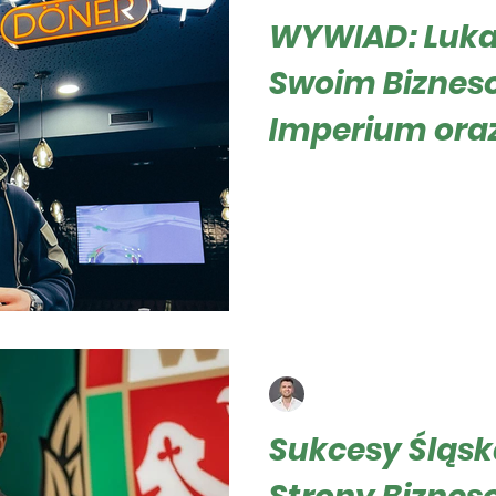
WYWIAD: Lukas
Swoim Bizne
Imperium oraz
Górnika Zabrz
Roger Hampel 5 marca 2024 
Zabrze, założyciel Football
Hampel, miał zaszczyt przep
Roger Hampel
18 gru 2023
21 minut(y) cz
Sukcesy Śląs