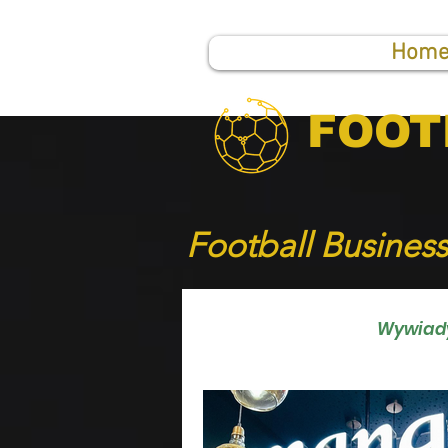
Hom
FOOT
Football Busines
WSZYSTKIE NEWSY
Wywiad