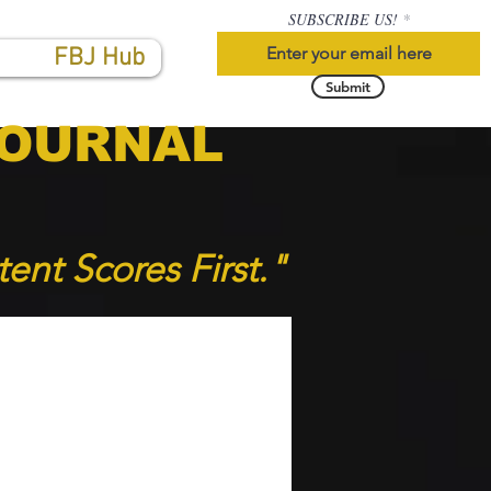
SUBSCRIBE US!
FBJ Hub
Submit
JOURNAL
tent Scores F
irst."
zytania