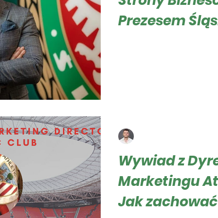
Strony Biznes
Prezesem Ślą
Załęcznym.
Roger Hampel Patryk Załęcz
Wrocław WKS Śląsk Wrocław,
oraz lider tabeli polskiej...
Roger Hampel
1 wrz 2023
3 minut(y) czyt
Wywiad z Dyr
Marketingu Ath
Jak zachować