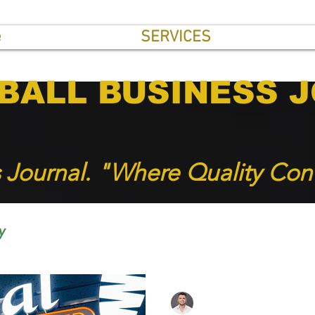
e
SERVICES
BALL BUSINESS 
s Journal. "Where Quality Con
y
NEWSY
SHORT NEWS
INTERVIEWS
Roger Hampel
10 mar 2024
13 minut(y) c