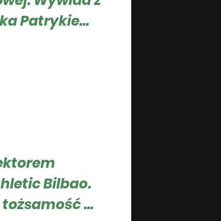
owej. Wywiad z
ska Patrykiem
ny - Prezes WKS-u Śląska
 aktualny mistrz jesieni
ania
ektorem
letic Bilbao.
 tożsamość w