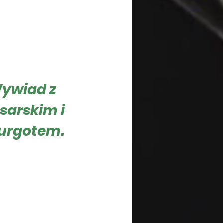
ytania
Wywiad z
sarskim i
urgotem.
to platforma transferowa
la klubów piłkarskich.
ładny...