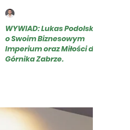
Roger Hampel
10 mar 2024
WYWIAD: Lukas Podolski
o Swoim Biznesowym
Imperium oraz Miłości do
Górnika Zabrze.
Roger Hampel 5 marca 2024 roku na stadionie
Arena Zabrze, założyciel Football Business
Journal, Roger Hampel, miał zaszczyt
przeprowadzić...