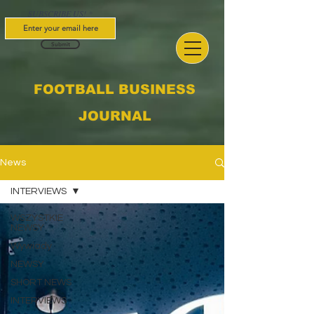
SUBSCRIBE US!
Submit
FOOTBALL BUSINESS
JOURNAL
News
INTERVIEWS
WSZYSTKIE
NEWSY
Wywiady
NEWSY
SHORT NEWS
INTERVIEWS