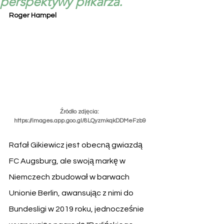
perspektywy piłkarza.
Roger Hampel
Źródło zdjęcia: 
https://images.app.goo.gl/8LQyzmkqkDDMeFzb9
Rafał Gikiewicz jest obecną gwiazdą 
FC Augsburg, ale swoją markę w 
Niemczech zbudował w barwach 
Unionie Berlin, awansując z nimi do 
Bundesligi w 2019 roku, jednocześnie 