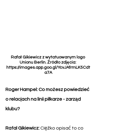
Rafał Gikiewicz z wytatuowanym logo 
Unionu Berlin. Źródło zdjęcia: 
https://images.app.goo.gl/YcvJAfrmLK5Cdt
a7A
Roger Hampel: Co możesz powiedzieć 
o relacjach na linii piłkarze - zarząd 
klubu?
Rafal Gikiewicz: 
Ciężko opisać to co 