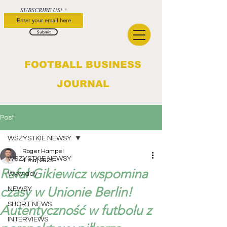
SUBSCRIBE US!
Submit
FOOTBALL BUSINESS
JOURNAL
Post
WSZYSTKIE NEWSY
Roger Hampel
WSZYSTKIE NEWSY
4 maj 2023
Rafał Gikiewicz wspomina
Wywiady
czasy w Unionie Berlin!
NEWSY
SHORT NEWS
Autentyczność w futbolu z
INTERVIEWS