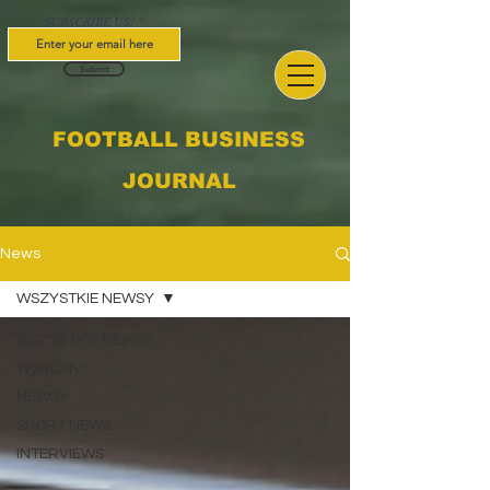
SUBSCRIBE US!
Submit
FOOTBALL BUSINESS
JOURNAL
News
WSZYSTKIE NEWSY
WSZYSTKIE NEWSY
Wywiady
NEWSY
SHORT NEWS
INTERVIEWS