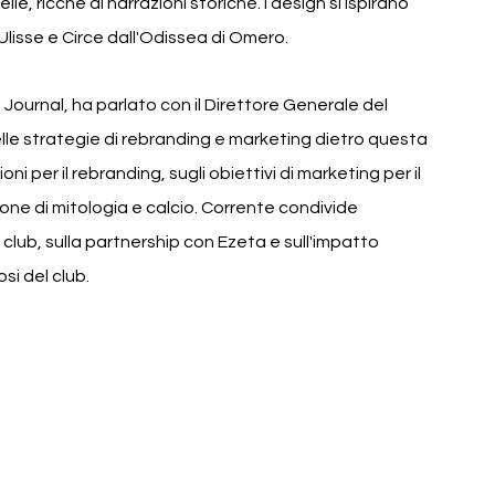
, ricche di narrazioni storiche. I design si ispirano 
i Ulisse e Circe dall'Odissea di Omero.
ournal, ha parlato con il Direttore Generale del 
elle strategie di rebranding e marketing dietro questa 
ni per il rebranding, sugli obiettivi di marketing per il 
ione di mitologia e calcio. Corrente condivide 
lub, sulla partnership con Ezeta e sull'impatto 
osi del club.
Calcio Rebranding Mythology