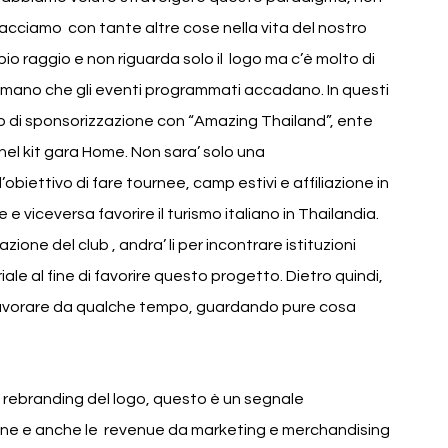
acciamo  con tante altre cose nella vita del nostro 
pio raggio e non riguarda solo il  logo ma c’è molto di 
 mano che gli eventi programmati accadano. In questi 
o di sponsorizzazione con “Amazing Thailand”, ente 
 nel kit gara Home. Non sara’ solo una 
biettivo di fare tournee, camp estivi e affiliazione in 
viceversa favorire il turismo italiano in Thailandia. 
one del club , andra’ li per incontrare istituzioni 
iale al fine di favorire questo progetto. Dietro quindi, 
a lavorare da qualche tempo, guardando pure cosa 
l rebranding del logo, questo è un segnale 
zione e anche le  revenue da marketing e merchandising 