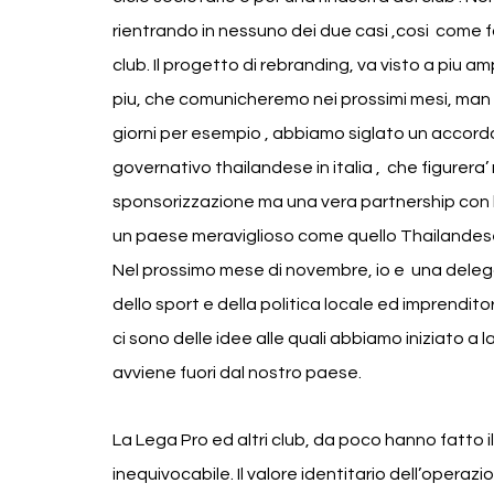
rientrando in nessuno dei due casi ,cosi  come f
club. Il progetto di rebranding, va visto a piu am
piu, che comunicheremo nei prossimi mesi, man
giorni per esempio , abbiamo siglato un accord
governativo thailandese in italia ,  che figurera’
sponsorizzazione ma una vera partnership con l’o
un paese meraviglioso come quello Thailandese e 
Nel prossimo mese di novembre, io e  una delegazi
dello sport e della politica locale ed imprenditor
ci sono delle idee alle quali abbiamo iniziato 
avviene fuori dal nostro paese.
La Lega Pro ed altri club, da poco hanno fatto i
inequivocabile. Il valore identitario dell’opera