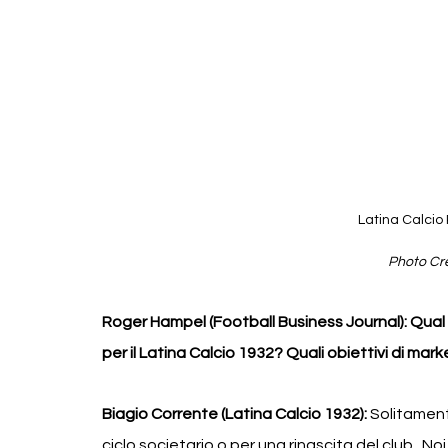
Latina Calcio
Photo Cre
Roger Hampel (Football Business Journal): Qual 
per il Latina Calcio 1932? Quali obiettivi di marke
Biagio Corrente (Latina Calcio 1932): 
Solitament
ciclo societario o per una rinascita del club .