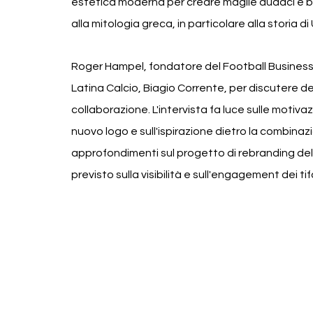
estetica moderna per creare maglie audaci e belle
alla mitologia greca, in particolare alla storia d
Roger Hampel, fondatore del Football Business J
Latina Calcio, Biagio Corrente, per discutere d
collaborazione. L'intervista fa luce sulle motivazio
nuovo logo e sull'ispirazione dietro la combinaz
approfondimenti sul progetto di rebranding del c
previsto sulla visibilità e sull'engagement dei tif