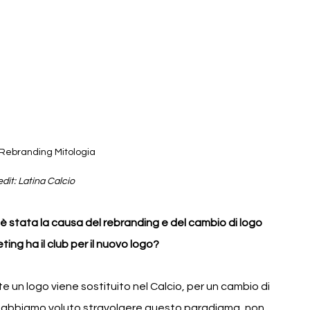
 Rebranding Mitologia
dit: Latina Calcio
è stata la causa del rebranding e del cambio di logo 
ting ha il club per il nuovo logo?
e un logo viene sostituito nel Calcio, per un cambio di 
 Noi abbiamo voluto stravolgere questo paradigma, non 