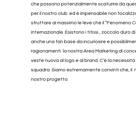
che possono potenzialmente scaturire da quest
per il nostro club  ed è impensabile non focalizzar
sfruttare al massimo le leve che il “Fenomeno C
internazionale. Esistono i tifosi , zoccolo duro 
anche una fan base da incuriosire e possibilmente 
ragionamenti  la nostra Area Marketing di concert
veste nuova al logo e al brand. C’è la necessità
squadra. Siamo estremamente convinti che, il  n
nostro progetto.