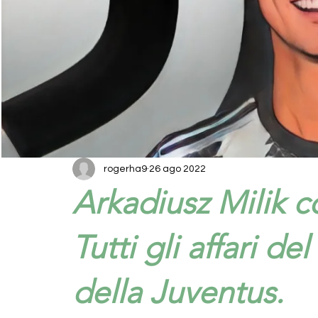
rogerha9
26 ago 2022
Arkadiusz Milik 
Tutti gli affari d
della Juventus.