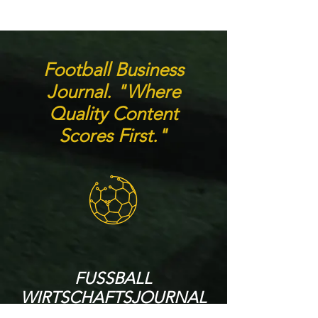
Football Business
Journal. "Where
Quality Content
Scores F
irst."
FUSSBALL
WIRTSCHAFTSJOURNAL