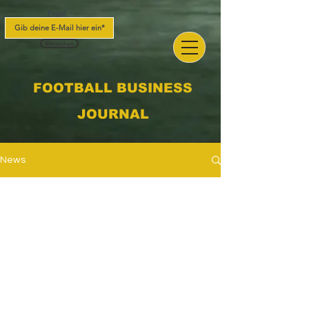
Email
Einreichen
FOOTBALL BUSINESS
JOURNAL
News
Noch keine Beiträge
in dieser Sprache
veröffentlicht
Sobald neue Beiträge
veröffentlicht wurden, erscheinen
diese hier.