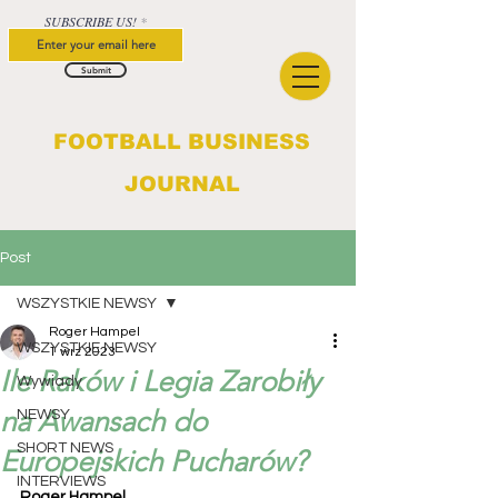
SUBSCRIBE US!
Submit
FOOTBALL BUSINESS
JOURNAL
Post
WSZYSTKIE NEWSY
Roger Hampel
WSZYSTKIE NEWSY
1 wrz 2023
Ile Raków i Legia Zarobiły
Wywiady
na Awansach do
NEWSY
SHORT NEWS
Europejskich Pucharów?
INTERVIEWS
Roger Hampel