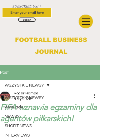
SUBSCRIBE US!
Submit
FOOTBALL BUSINESS
JOURNAL
Post
WSZYSTKIE NEWSY
Roger Hampel
WSZYSTKIE NEWSY
8 sty 2023
FIFA wznawia egzaminy dla
Wywiady
agentów piłkarskich!
NEWSY
SHORT NEWS
INTERVIEWS