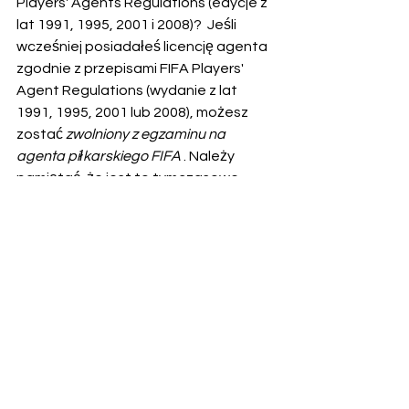
Players' Agents Regulations (edycje z 
lat 1991, 1995, 2001 i 2008)?  Jeśli 
wcześniej posiadałeś licencję agenta 
zgodnie z przepisami FIFA Players' 
Agent Regulations (wydanie z lat 
1991, 1995, 2001 lub 2008), możesz 
zostać 
zwolniony z egzaminu na 
agenta piłkarskiego FIFA
 . Należy 
pamiętać, że jest to tymczasowe 
zwolnienie dostępne do 30 września 
2023 r. włącznie. W przypadku 
agentów piłkarskich Legacy 
pierwszym krokiem do uzyskania 
licencji na działanie jako agent 
piłkarski jest złożenie wniosku za 
pośrednictwem platformy FIFA Agent. 
Będziesz musiał przedstawić dowód, 
że byłeś wcześniej licencjonowany 
jako agent zawodnika zgodnie z 