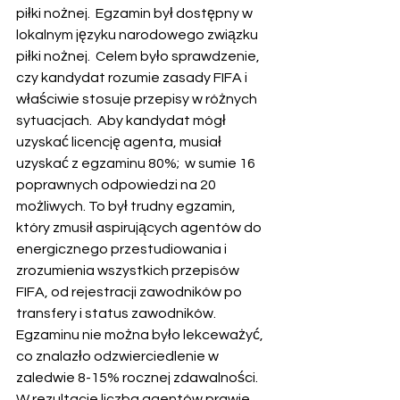
piłki nożnej.  Egzamin był dostępny w 
lokalnym języku narodowego związku 
piłki nożnej.  Celem było sprawdzenie, 
czy kandydat rozumie zasady FIFA i 
właściwie stosuje przepisy w różnych 
sytuacjach.  Aby kandydat mógł 
uzyskać licencję agenta, musiał 
uzyskać z egzaminu 80%;  w sumie 16 
poprawnych odpowiedzi na 20 
możliwych. To był trudny egzamin, 
który zmusił aspirujących agentów do 
energicznego przestudiowania i 
zrozumienia wszystkich przepisów 
FIFA, od rejestracji zawodników po 
transfery i status zawodników.  
Egzaminu nie można było lekceważyć, 
co znalazło odzwierciedlenie w 
zaledwie 8-15% rocznej zdawalności.  
W rezultacie liczba agentów prawie 