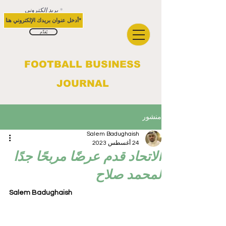
بريد إلكتروني
يُقدِّم
FOOTBALL BUSINESS
JOURNAL
منشور
Salem Badughaish
24 أغسطس 2023
الاتحاد قدم عرضًا مربحًا جدًا
لمحمد صلاح
Salem Badughaish